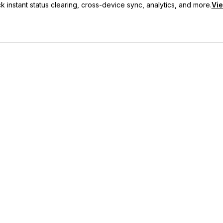
 instant status clearing, cross-device sync, analytics, and more.
Vie
e statusy, synchronizację między urządzeniami i priorytetowe wspa