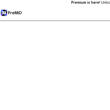
Premium is here!
Unlock
PreMiD
Odblokuj funkcje Premium
Uzyskaj natychmiastowe czyszczenie statusu, niestandardow
Przejdź na Premium
Wszystkie Kategorie
Najpopularniejsze