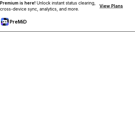
Premium is here!
Unlock instant status clearing,
View Plans
cross-device sync, analytics, and more.
PreMiD
Odblokuj funkcje Premium
Uzyskaj natychmiastowe czyszczenie statusu, niestandardowe
statusy, synchronizację między urządzeniami i priorytetowe
wsparcie
Przejdź na Premium