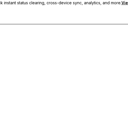
 instant status clearing, cross-device sync, analytics, and more.
Vie
e statusy, synchronizację między urządzeniami i priorytetowe wspa