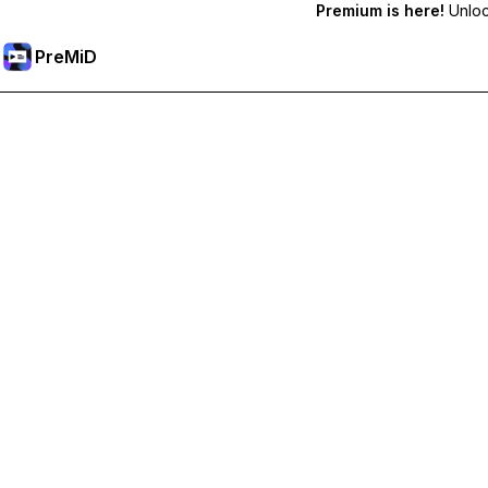
Premium is here!
Unlock
PreMiD
Odblokuj funkcje Premium
Uzyskaj natychmiastowe czyszczenie statusu, niestandardow
Przejdź na Premium
Wszystkie Kategorie
Najpopularniejsze