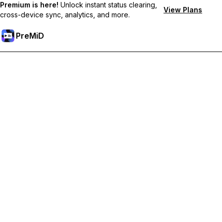
Premium is here!
Unlock instant status clearing,
View Plans
cross-device sync, analytics, and more.
PreMiD
Odblokuj funkcje Premium
Uzyskaj natychmiastowe czyszczenie statusu, niestandardowe
statusy, synchronizację między urządzeniami i priorytetowe
wsparcie
Przejdź na Premium