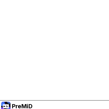
PreMiD 지원 돕기
광고 쿠키를 켜서 개발 자금을 지원하고 프로젝트가
계속 진행될 수 있도록 해 주세요.
쿠키 관리
또는 Premium에 구독해서 프로젝트를 지원하면서도
광고 없는 경험을 누리세요.
Premium으로 올리기
PreMiD