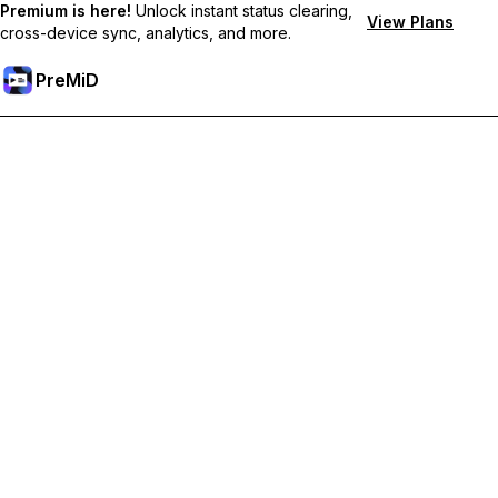
Premium is here!
Unlock instant status clearing,
View Plans
cross-device sync, analytics, and more.
PreMiD
Premium 기능 해금하기
바로 상태 지우기, 사용자 지정 상태, 장치 간 동기화, 우선 지원 혜
택을 누리세요
Premium으로 이동