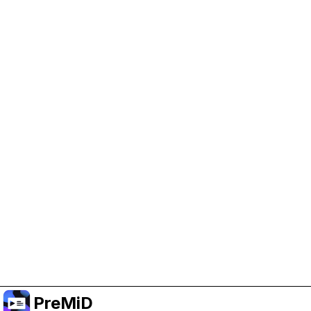
PreMiD 지원 돕기
광고 쿠키를 켜서 개발 자금을 지원하고 프로젝트가
계속 진행될 수 있도록 해 주세요.
쿠키 관리
또는 Premium에 구독해서 프로젝트를 지원하면서도
광고 없는 경험을 누리세요.
Premium으로 올리기
PreMiD