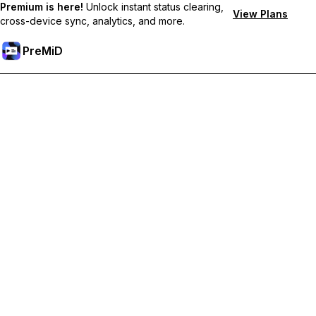
Premium is here!
Unlock instant status clearing,
View Plans
cross-device sync, analytics, and more.
PreMiD
Premium 기능 해금하기
바로 상태 지우기, 사용자 지정 상태, 장치 간 동기화, 우선 지원 혜
택을 누리세요
Premium으로 이동