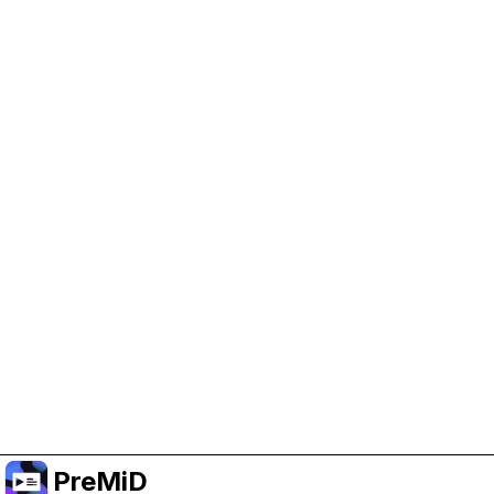
PreMiD 지원 돕기
광고 쿠키를 켜서 개발 자금을 지원하고 프로젝트가
계속 진행될 수 있도록 해 주세요.
쿠키 관리
또는 Premium에 구독해서 프로젝트를 지원하면서도
광고 없는 경험을 누리세요.
Premium으로 올리기
PreMiD