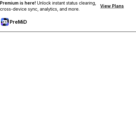
Premium is here!
Unlock instant status clearing,
View Plans
cross-device sync, analytics, and more.
PreMiD
Premium 기능 해금하기
바로 상태 지우기, 사용자 지정 상태, 장치 간 동기화, 우선 지원 혜
택을 누리세요
Premium으로 이동