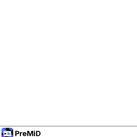
PreMiD 지원 돕기
광고 쿠키를 켜서 개발 자금을 지원하고 프로젝트가
계속 진행될 수 있도록 해 주세요.
쿠키 관리
또는 Premium에 구독해서 프로젝트를 지원하면서도
광고 없는 경험을 누리세요.
Premium으로 올리기
PreMiD