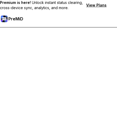
Premium is here!
Unlock instant status clearing,
View Plans
cross-device sync, analytics, and more.
PreMiD
Premium 기능 해금하기
바로 상태 지우기, 사용자 지정 상태, 장치 간 동기화, 우선 지원 혜
택을 누리세요
Premium으로 이동