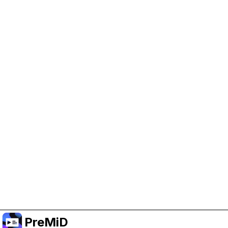
PreMiD 지원 돕기
광고 쿠키를 켜서 개발 자금을 지원하고 프로젝트가
계속 진행될 수 있도록 해 주세요.
쿠키 관리
또는 Premium에 구독해서 프로젝트를 지원하면서도
광고 없는 경험을 누리세요.
Premium으로 올리기
PreMiD