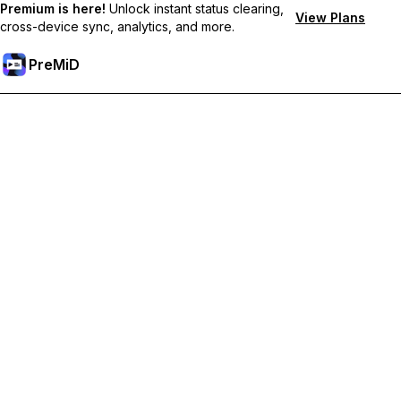
Premium is here!
Unlock instant status clearing,
View Plans
cross-device sync, analytics, and more.
PreMiD
Premium 기능 해금하기
바로 상태 지우기, 사용자 지정 상태, 장치 간 동기화, 우선 지원 혜
택을 누리세요
Premium으로 이동