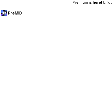
Premium is here!
Unlock
PreMiD
Premium 기능 해금하기
바로 상태 지우기, 사용자 지정 상태, 장치 간 동기화, 우선 지원
Premium으로 이동
모든 분류
최다 인기순