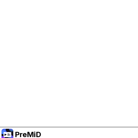
PreMiD 지원 돕기
광고 쿠키를 켜서 개발 자금을 지원하고 프로젝트가
계속 진행될 수 있도록 해 주세요.
쿠키 관리
또는 Premium에 구독해서 프로젝트를 지원하면서도
광고 없는 경험을 누리세요.
Premium으로 올리기
PreMiD