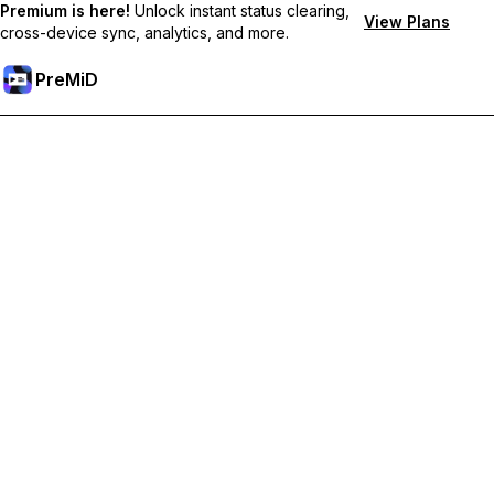
Premium is here!
Unlock instant status clearing,
View Plans
cross-device sync, analytics, and more.
PreMiD
Premium 기능 해금하기
바로 상태 지우기, 사용자 지정 상태, 장치 간 동기화, 우선 지원 혜
택을 누리세요
Premium으로 이동