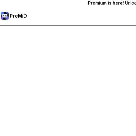
Premium is here!
Unlock
PreMiD
Premium 기능 해금하기
바로 상태 지우기, 사용자 지정 상태, 장치 간 동기화, 우선 지원
Premium으로 이동
모든 분류
최다 인기순