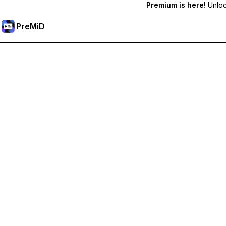
Premium is here!
Unlock
PreMiD
Premium 기능 해금하기
바로 상태 지우기, 사용자 지정 상태, 장치 간 동기화, 우선 지원
Premium으로 이동
모든 분류
최다 인기순