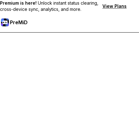
Premium is here!
Unlock instant status clearing,
View Plans
cross-device sync, analytics, and more.
PreMiD
Premium 기능 해금하기
바로 상태 지우기, 사용자 지정 상태, 장치 간 동기화, 우선 지원 혜
택을 누리세요
Premium으로 이동