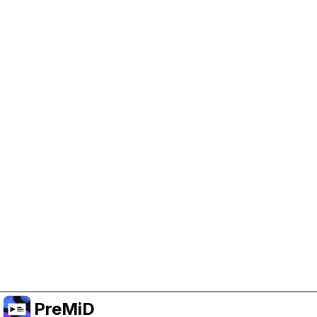
PreMiD 지원 돕기
광고 쿠키를 켜서 개발 자금을 지원하고 프로젝트가
계속 진행될 수 있도록 해 주세요.
쿠키 관리
또는 Premium에 구독해서 프로젝트를 지원하면서도
광고 없는 경험을 누리세요.
Premium으로 올리기
PreMiD