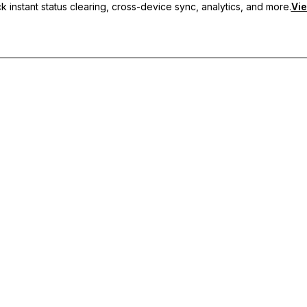
 instant status clearing, cross-device sync, analytics, and more.
Vie
i, sincronizzazione tra dispositivi e supporto prioritario