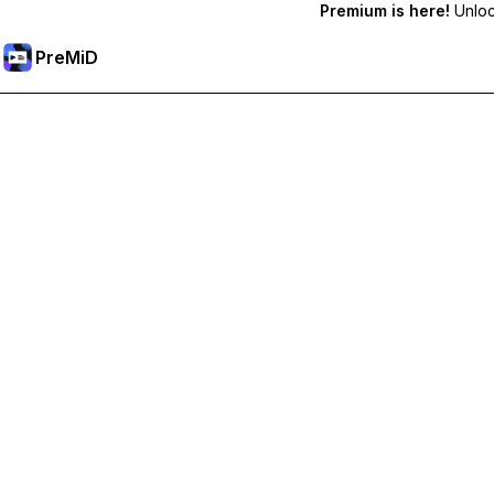
Premium is here!
Unlock
PreMiD
Sblocca le funzioni Premium
Ottieni pulizia dello stato quasi istantanea, stati personalizzat
Passa a Premium
Tutte le categorie
Più popolari