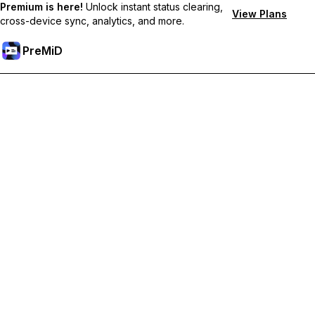
Premium is here!
Unlock instant status clearing,
View Plans
cross-device sync, analytics, and more.
PreMiD
Sblocca le funzioni Premium
Ottieni pulizia dello stato quasi istantanea, stati personalizzati,
sincronizzazione tra dispositivi e supporto prioritario
Passa a Premium