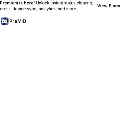
Premium is here!
Unlock instant status clearing,
View Plans
cross-device sync, analytics, and more.
PreMiD
Sblocca le funzioni Premium
Ottieni pulizia dello stato quasi istantanea, stati personalizzati,
sincronizzazione tra dispositivi e supporto prioritario
Passa a Premium