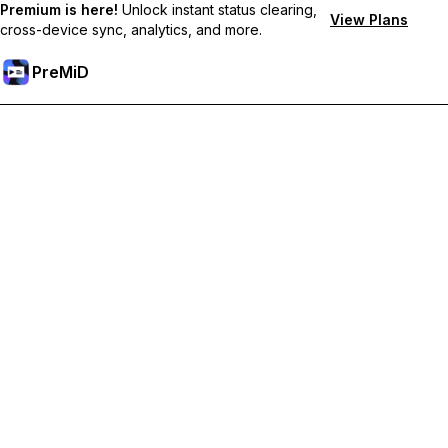
Premium is here!
Unlock instant status clearing,
View Plans
cross-device sync, analytics, and more.
PreMiD
Sblocca le funzioni Premium
Ottieni pulizia dello stato quasi istantanea, stati personalizzati,
sincronizzazione tra dispositivi e supporto prioritario
Passa a Premium