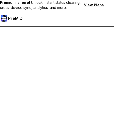
Premium is here!
Unlock instant status clearing,
View Plans
cross-device sync, analytics, and more.
PreMiD
Sblocca le funzioni Premium
Ottieni pulizia dello stato quasi istantanea, stati personalizzati,
sincronizzazione tra dispositivi e supporto prioritario
Passa a Premium