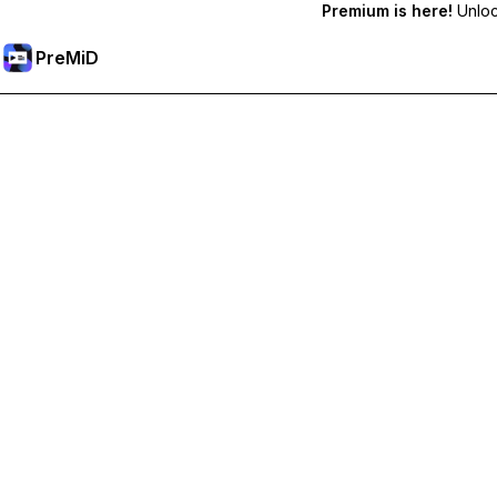
Premium is here!
Unlock
PreMiD
Sblocca le funzioni Premium
Ottieni pulizia dello stato quasi istantanea, stati personalizzat
Passa a Premium
Tutte le categorie
Più popolari