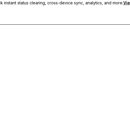
 instant status clearing, cross-device sync, analytics, and more.
Vie
i, sincronizzazione tra dispositivi e supporto prioritario