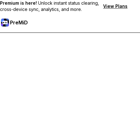
Premium is here!
Unlock instant status clearing,
View Plans
cross-device sync, analytics, and more.
PreMiD
Sblocca le funzioni Premium
Ottieni pulizia dello stato quasi istantanea, stati personalizzati,
sincronizzazione tra dispositivi e supporto prioritario
Passa a Premium