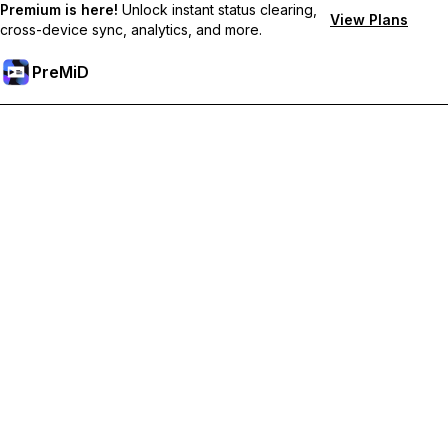
Premium is here!
Unlock instant status clearing,
View Plans
cross-device sync, analytics, and more.
PreMiD
Sblocca le funzioni Premium
Ottieni pulizia dello stato quasi istantanea, stati personalizzati,
sincronizzazione tra dispositivi e supporto prioritario
Passa a Premium