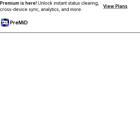
Premium is here!
Unlock instant status clearing,
View Plans
cross-device sync, analytics, and more.
PreMiD
Sblocca le funzioni Premium
Ottieni pulizia dello stato quasi istantanea, stati personalizzati,
sincronizzazione tra dispositivi e supporto prioritario
Passa a Premium