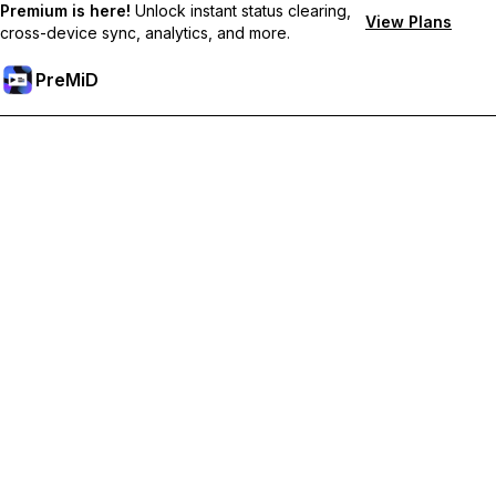
Premium is here!
Unlock instant status clearing,
View Plans
cross-device sync, analytics, and more.
PreMiD
Sblocca le funzioni Premium
Ottieni pulizia dello stato quasi istantanea, stati personalizzati,
sincronizzazione tra dispositivi e supporto prioritario
Passa a Premium