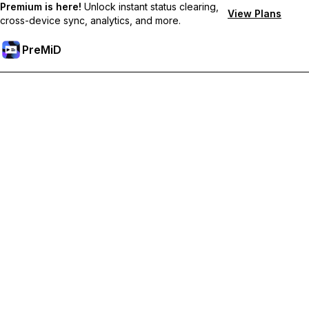
Premium is here!
Unlock instant status clearing,
View Plans
cross-device sync, analytics, and more.
PreMiD
Sblocca le funzioni Premium
Ottieni pulizia dello stato quasi istantanea, stati personalizzati,
sincronizzazione tra dispositivi e supporto prioritario
Passa a Premium