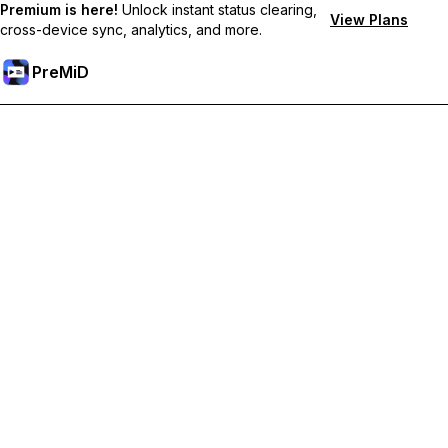
Premium is here!
Unlock instant status clearing,
View Plans
cross-device sync, analytics, and more.
PreMiD
Sblocca le funzioni Premium
Ottieni pulizia dello stato quasi istantanea, stati personalizzati,
sincronizzazione tra dispositivi e supporto prioritario
Passa a Premium