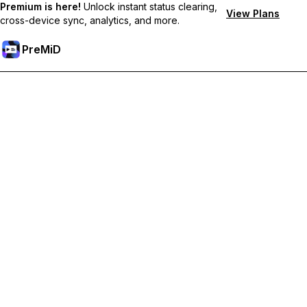
Premium is here!
Unlock instant status clearing,
View Plans
cross-device sync, analytics, and more.
PreMiD
Sblocca le funzioni Premium
Ottieni pulizia dello stato quasi istantanea, stati personalizzati,
sincronizzazione tra dispositivi e supporto prioritario
Passa a Premium