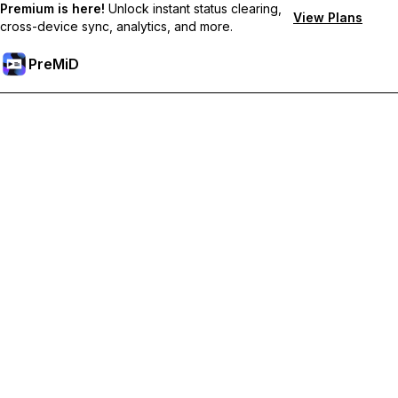
Premium is here!
Unlock instant status clearing,
View Plans
cross-device sync, analytics, and more.
PreMiD
Sblocca le funzioni Premium
Ottieni pulizia dello stato quasi istantanea, stati personalizzati,
sincronizzazione tra dispositivi e supporto prioritario
Passa a Premium