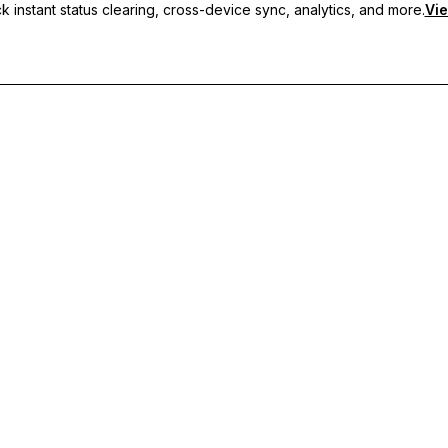
 instant status clearing, cross-device sync, analytics, and more.
Vie
i, sincronizzazione tra dispositivi e supporto prioritario