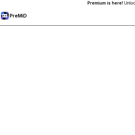
Premium is here!
Unlock
PreMiD
Sblocca le funzioni Premium
Ottieni pulizia dello stato quasi istantanea, stati personalizzat
Passa a Premium
Tutte le categorie
Più popolari