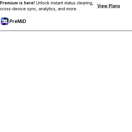
Premium is here!
Unlock instant status clearing,
View Plans
cross-device sync, analytics, and more.
PreMiD
Sblocca le funzioni Premium
Ottieni pulizia dello stato quasi istantanea, stati personalizzati,
sincronizzazione tra dispositivi e supporto prioritario
Passa a Premium