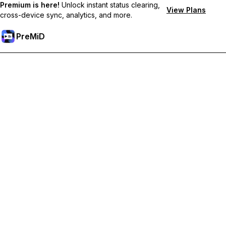
Premium is here!
Unlock instant status clearing,
View Plans
cross-device sync, analytics, and more.
PreMiD
Sblocca le funzioni Premium
Ottieni pulizia dello stato quasi istantanea, stati personalizzati,
sincronizzazione tra dispositivi e supporto prioritario
Passa a Premium