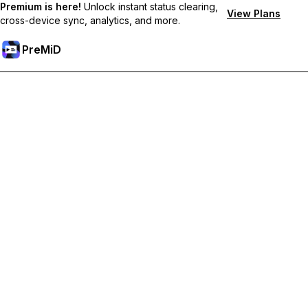
Premium is here!
Unlock instant status clearing,
View Plans
cross-device sync, analytics, and more.
PreMiD
Sblocca le funzioni Premium
Ottieni pulizia dello stato quasi istantanea, stati personalizzati,
sincronizzazione tra dispositivi e supporto prioritario
Passa a Premium