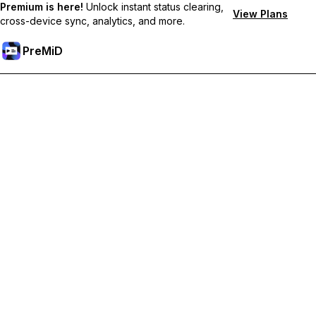
Premium is here!
Unlock instant status clearing,
View Plans
cross-device sync, analytics, and more.
PreMiD
Sblocca le funzioni Premium
Ottieni pulizia dello stato quasi istantanea, stati personalizzati,
sincronizzazione tra dispositivi e supporto prioritario
Passa a Premium