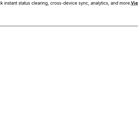
 instant status clearing, cross-device sync, analytics, and more.
Vie
i, sincronizzazione tra dispositivi e supporto prioritario