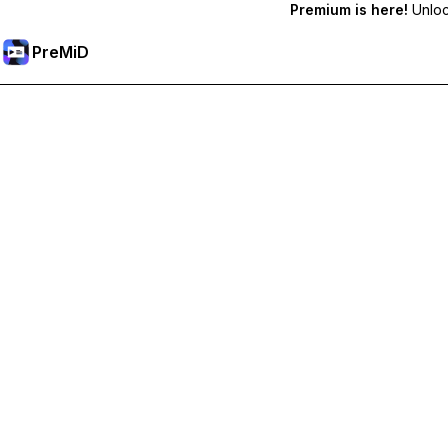
Premium is here!
Unlock
PreMiD
Sblocca le funzioni Premium
Ottieni pulizia dello stato quasi istantanea, stati personalizzat
Passa a Premium
Tutte le categorie
Più popolari