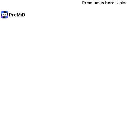
Premium is here!
Unlock
PreMiD
Sblocca le funzioni Premium
Ottieni pulizia dello stato quasi istantanea, stati personalizzat
Passa a Premium
Tutte le categorie
Più popolari