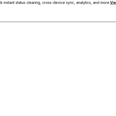
 instant status clearing, cross-device sync, analytics, and more.
Vie
i, sincronizzazione tra dispositivi e supporto prioritario