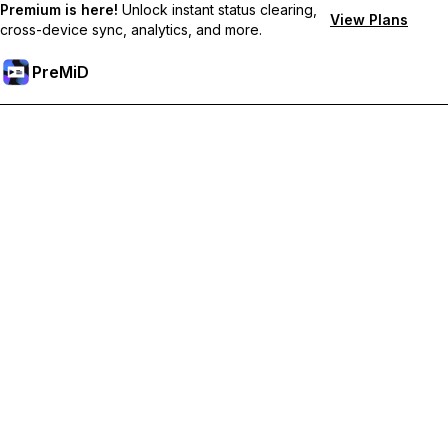
Premium is here!
Unlock instant status clearing,
View Plans
cross-device sync, analytics, and more.
PreMiD
Sblocca le funzioni Premium
Ottieni pulizia dello stato quasi istantanea, stati personalizzati,
sincronizzazione tra dispositivi e supporto prioritario
Passa a Premium