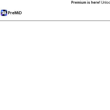
Premium is here!
Unlock
PreMiD
Sblocca le funzioni Premium
Ottieni pulizia dello stato quasi istantanea, stati personalizzat
Passa a Premium
Tutte le categorie
Più popolari