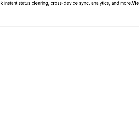
 instant status clearing, cross-device sync, analytics, and more.
Vie
i, sincronizzazione tra dispositivi e supporto prioritario