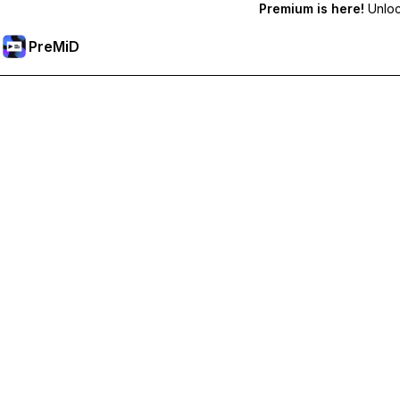
Premium is here!
Unlock
PreMiD
Débloquez les fonctionnalités Premium
Profitez de la réinitialisation instantanée du statut, de statut
Passer à Premium