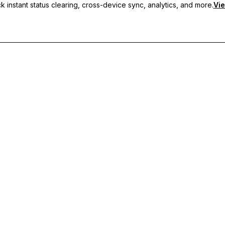
 instant status clearing, cross-device sync, analytics, and more.
Vie
s personnalisés, de la synchronisation multi-appareils et d'un support p