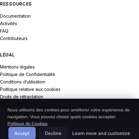
RESSOURCES
Documentation
Activités
FAQ
Contributeurs
LÉGAL
Mentions légales
Politique de Confidentialité
Conditions d’utilisation
Politique relative aux cookies
Droits de rétractation
Nous utilisons des cookies pour améliorer votre expérience de
navigation. Vous pouvez choisir quels cookies accepter.
Politique de Cookies
© 2026 Recodive. Tous droits réservés.
PreMiD est un projet de la société Recodive oHG, enregistrée en
Accept
Decline
Learn more and customize
Allemagne.