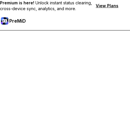
Premium is here!
Unlock instant status clearing,
View Plans
cross-device sync, analytics, and more.
PreMiD
Débloquez les fonctionnalités Premium
Profitez de la réinitialisation instantanée du statut, de statuts
personnalisés, de la synchronisation multi-appareils et d'un
support prioritaire
Passer à Premium