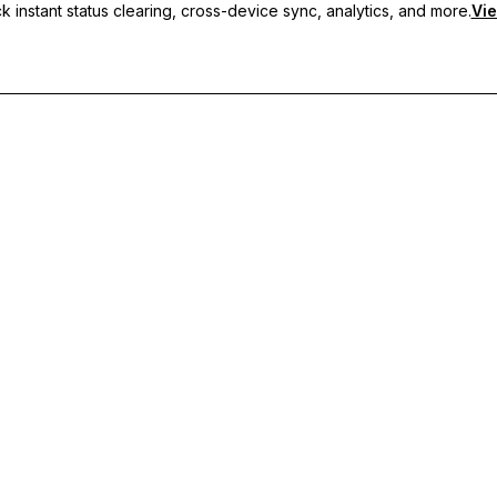
 instant status clearing, cross-device sync, analytics, and more.
Vie
s personnalisés, de la synchronisation multi-appareils et d'un support p