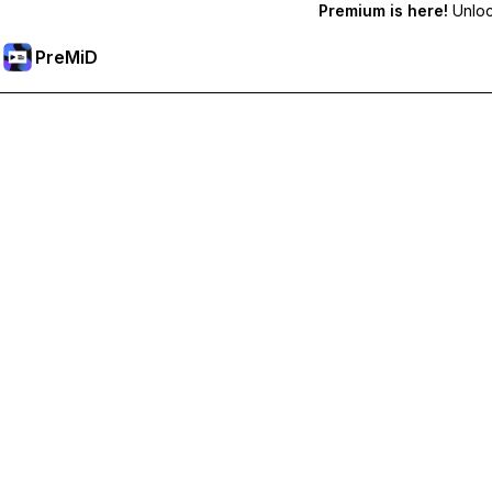
Premium is here!
Unlock
PreMiD
Débloquez les fonctionnalités Premium
Profitez de la réinitialisation instantanée du statut, de statut
Passer à Premium