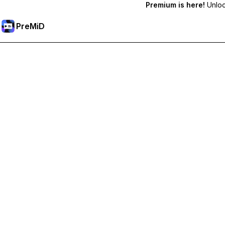
Premium is here!
Unlock
PreMiD
Débloquez les fonctionnalités Premium
Profitez de la réinitialisation instantanée du statut, de statut
Passer à Premium