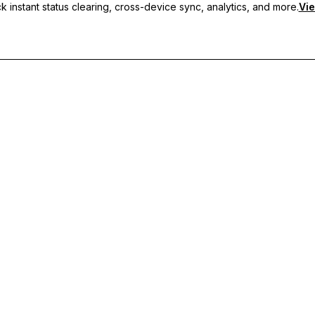
 instant status clearing, cross-device sync, analytics, and more.
Vie
s personnalisés, de la synchronisation multi-appareils et d'un support p