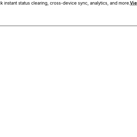
 instant status clearing, cross-device sync, analytics, and more.
Vie
s personnalisés, de la synchronisation multi-appareils et d'un support p