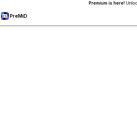
Premium is here!
Unlock
PreMiD
Débloquez les fonctionnalités Premium
Profitez de la réinitialisation instantanée du statut, de statut
Passer à Premium