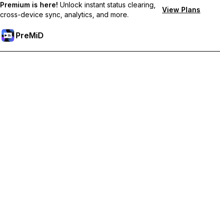
Premium is here!
Unlock instant status clearing,
View Plans
cross-device sync, analytics, and more.
PreMiD
Débloquez les fonctionnalités Premium
Profitez de la réinitialisation instantanée du statut, de statuts
personnalisés, de la synchronisation multi-appareils et d'un
support prioritaire
Passer à Premium