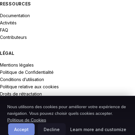
RESSOURCES
Documentation
Activités
FAQ
Contributeurs
LÉGAL
Mentions légales
Politique de Confidentialité
Conditions d’utilisation
Politique relative aux cookies
Droits de rétractation
Nous utilisons des cookies pour améliorer votre expérience de
navigation. Vous pouvez choisir quels cookies accepter.
Politique de Cookies
© 2026 Recodive. Tous droits réservés.
PreMiD est un projet de la société Recodive oHG, enregistrée en
Accept
Decline
Learn more and customize
Allemagne.