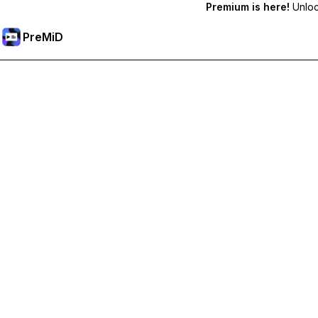
Premium is here!
Unlock
PreMiD
Débloquez les fonctionnalités Premium
Profitez de la réinitialisation instantanée du statut, de statut
Passer à Premium