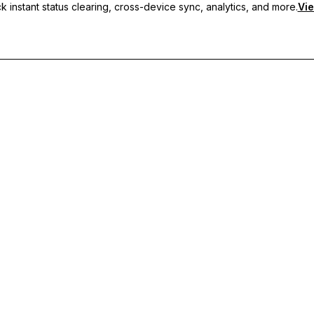
 instant status clearing, cross-device sync, analytics, and more.
Vie
s personnalisés, de la synchronisation multi-appareils et d'un support p