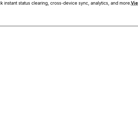
 instant status clearing, cross-device sync, analytics, and more.
Vie
s personnalisés, de la synchronisation multi-appareils et d'un support p