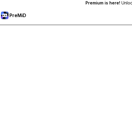
Premium is here!
Unlock
PreMiD
Débloquez les fonctionnalités Premium
Profitez de la réinitialisation instantanée du statut, de statut
Passer à Premium