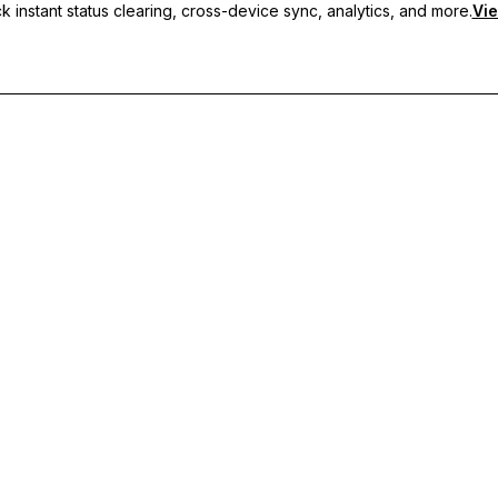
 instant status clearing, cross-device sync, analytics, and more.
Vie
s personnalisés, de la synchronisation multi-appareils et d'un support p