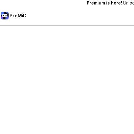
Premium is here!
Unlock
PreMiD
Débloquez les fonctionnalités Premium
Profitez de la réinitialisation instantanée du statut, de statut
Passer à Premium