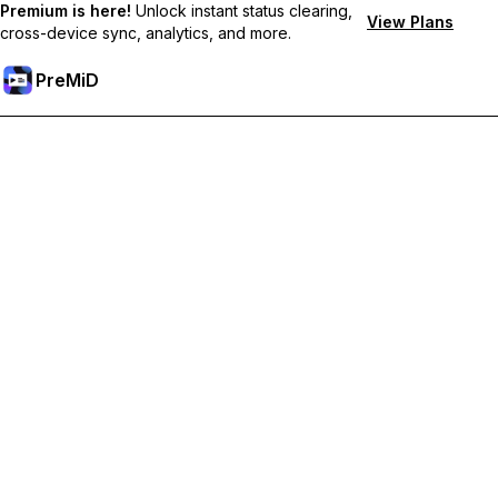
Premium is here!
Unlock instant status clearing,
View Plans
cross-device sync, analytics, and more.
PreMiD
Débloquez les fonctionnalités Premium
Profitez de la réinitialisation instantanée du statut, de statuts
personnalisés, de la synchronisation multi-appareils et d'un
support prioritaire
Passer à Premium