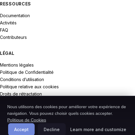
RESSOURCES
Documentation
Activités
FAQ
Contributeurs
LÉGAL
Mentions légales
Politique de Confidentialité
Conditions d’utilisation
Politique relative aux cookies
Droits de rétractation
Nous utilisons des cookies pour améliorer votre expérience de
navigation. Vous pouvez choisir quels cookies accepter.
Politique de Cookies
© 2026 Recodive. Tous droits réservés.
PreMiD est un projet de la société Recodive oHG, enregistrée en
Accept
Decline
Learn more and customize
Allemagne.