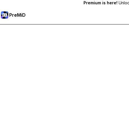
Premium is here!
Unlock
PreMiD
Débloquez les fonctionnalités Premium
Profitez de la réinitialisation instantanée du statut, de statut
Passer à Premium