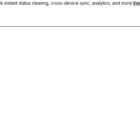
 instant status clearing, cross-device sync, analytics, and more.
Vie
s personnalisés, de la synchronisation multi-appareils et d'un support p