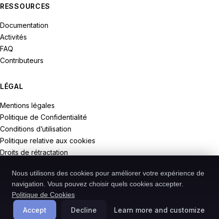
RESSOURCES
Documentation
Activités
FAQ
Contributeurs
LÉGAL
Mentions légales
Politique de Confidentialité
Conditions d’utilisation
Politique relative aux cookies
Droits de rétractation
Nous utilisons des cookies pour améliorer votre expérience de
navigation. Vous pouvez choisir quels cookies accepter.
Politique de Cookies
© 2026 Recodive. Tous droits réservés.
PreMiD est un projet de la société Recodive oHG, enregistrée en
Accept
Decline
Learn more and customize
Allemagne.