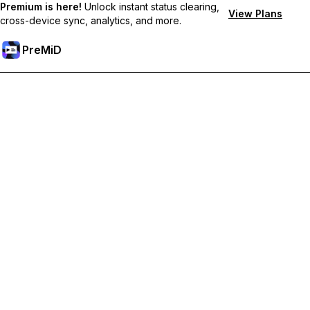
Premium is here!
Unlock instant status clearing,
View Plans
cross-device sync, analytics, and more.
PreMiD
Débloquez les fonctionnalités Premium
Profitez de la réinitialisation instantanée du statut, de statuts
personnalisés, de la synchronisation multi-appareils et d'un
support prioritaire
Passer à Premium