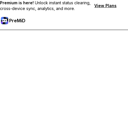
Premium is here!
Unlock instant status clearing,
View Plans
cross-device sync, analytics, and more.
PreMiD
Débloquez les fonctionnalités Premium
Profitez de la réinitialisation instantanée du statut, de statuts
personnalisés, de la synchronisation multi-appareils et d'un
support prioritaire
Passer à Premium