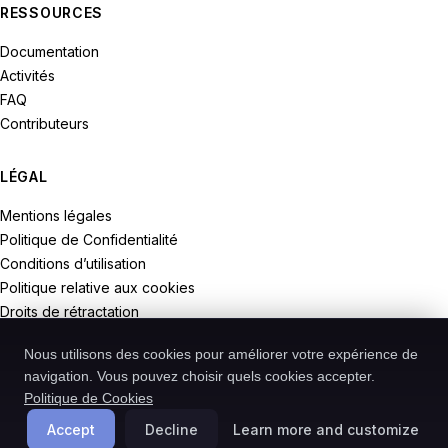
RESSOURCES
Documentation
Activités
FAQ
Contributeurs
LÉGAL
Mentions légales
Politique de Confidentialité
Conditions d’utilisation
Politique relative aux cookies
Droits de rétractation
Nous utilisons des cookies pour améliorer votre expérience de
navigation. Vous pouvez choisir quels cookies accepter.
Politique de Cookies
© 2026 Recodive. Tous droits réservés.
PreMiD est un projet de la société Recodive oHG, enregistrée en
Accept
Decline
Learn more and customize
Allemagne.